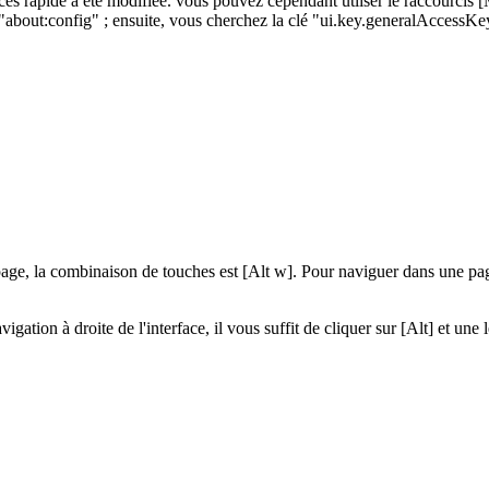
ès rapide a été modifiée. vous pouvez cependant utliser le raccourcis [
"about:config" ; ensuite, vous cherchez la clé "ui.key.generalAccessKey"
page, la combinaison de touches est [Alt w]. Pour naviguer dans une page
avigation à droite de l'interface, il vous suffit de cliquer sur [Alt] et u