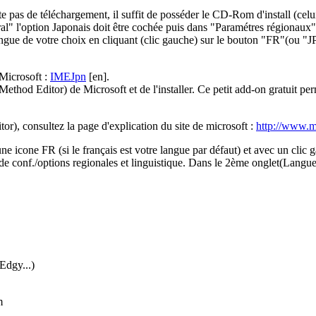
as de téléchargement, il suffit de posséder le CD-Rom d'install (celui-
" l'option Japonais doit être cochée puis dans "Paramétres régionaux" 
langue de votre choix en cliquant (clic gauche) sur le bouton "FR"(ou "JP
 Microsoft :
IMEJpn
[en].
Method Editor) de Microsoft et de l'installer. Ce petit add-on gratuit per
or), consultez la page d'explication du site de microsoft :
http://www.m
 une icone FR (si le français est votre langue par défaut) et avec un clic 
u de conf./options regionales et linguistique. Dans le 2ème onglet(Langues
Edgy...)
m