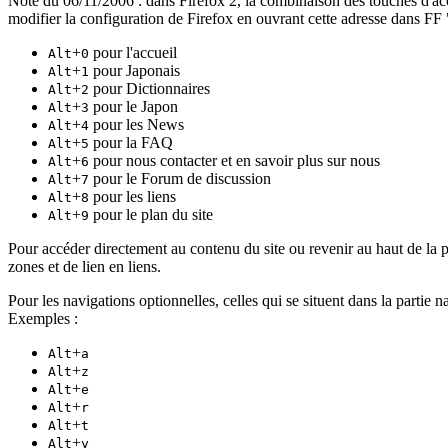
Note du 06/11/2006 : dans Firefox 2, la combinaison des touches d'acc
modifier la configuration de Firefox en ouvrant cette adresse dans FF 
+
pour l'accueil
Alt
0
+
pour Japonais
Alt
1
+
pour Dictionnaires
Alt
2
+
pour le Japon
Alt
3
+
pour les News
Alt
4
+
pour la FAQ
Alt
5
+
pour nous contacter et en savoir plus sur nous
Alt
6
+
pour le Forum de discussion
Alt
7
+
pour les liens
Alt
8
+
pour le plan du site
Alt
9
Pour accéder directement au contenu du site ou revenir au haut de la 
zones et de lien en liens.
Pour les navigations optionnelles, celles qui se situent dans la partie n
Exemples :
+
Alt
a
+
Alt
z
+
Alt
e
+
Alt
r
+
Alt
t
+
Alt
y